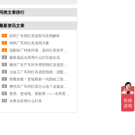
同类文章排行
最新资讯文章
农药厂专用灯具选型与应用解析
饲料厂车间灯具选用方案
适配砖厂特殊环境，选对灯具筑牢生产安全线
服装成品仓库用什么灯比较合适
螺丝厂生产车间专用照明灯具选型方案
冶金工厂车间灯具选型指南：适配恶劣工况，筑牢安全照明防线
荣耀加冕！普瑞斯新一代防眩三防灯BC-L斩获2026阿拉丁神灯奖
摩托车厂车间灯具怎么选？这篇选型指南，帮你避坑又节能
更亮、更省电、更耐用 —— 冷库照明优选
水果仓库用什么灯具