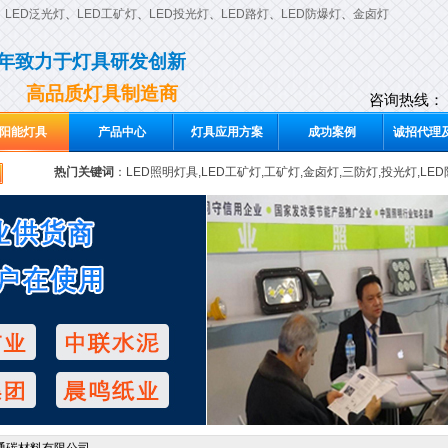
、
LED泛光灯
、
LED工矿灯
、
LED投光灯
、
LED路灯
、
LED防爆灯
、
金卤灯
0年致力于灯具研发创新
高品质灯具制造商
咨询热线：
阳能灯具
产品中心
灯具应用方案
成功案例
诚招代理及
热门关键词
：
LED照明灯具,LED工矿灯,工矿灯,金卤灯,三防灯,投光灯,LE