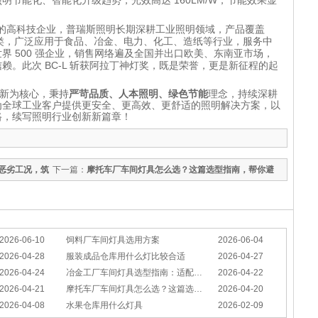
160LM/W
照明节能化、智能化升级趋势，光效高达
，节能效果显
的高科技企业，普瑞斯照明长期深耕工业照明领域，产品覆盖
类，广泛应用于食品、冶金、电力、化工、造纸等行业，服务中
500
世界
强企业，销售网络遍及全国并出口欧美、东南亚市场，
BC-L
信赖。此次
斩获阿拉丁神灯奖，既是荣誉，更是新征程的起
新为核心，秉持
严苛品质、人本照明、绿色节能
理念，持续深耕
为全球工业客户提供更安全、更高效、更舒适的照明解决方案，以
路，续写照明行业创新新篇章！
恶劣工况，筑
下一篇：
摩托车厂车间灯具怎么选？这篇选型指南，帮你避
坑又节能
2026-06-10
饲料厂车间灯具选用方案
2026-06-04
2026-04-28
服装成品仓库用什么灯比较合适
2026-04-27
2026-04-24
冶金工厂车间灯具选型指南：适配恶劣工况，筑牢安全照明防线
2026-04-22
2026-04-21
摩托车厂车间灯具怎么选？这篇选型指南，帮你避坑又节能
2026-04-20
2026-04-08
水果仓库用什么灯具
2026-02-09