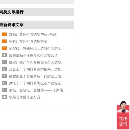
同类文章排行
最新资讯文章
农药厂专用灯具选型与应用解析
饲料厂车间灯具选用方案
适配砖厂特殊环境，选对灯具筑牢生产安全线
服装成品仓库用什么灯比较合适
螺丝厂生产车间专用照明灯具选型方案
冶金工厂车间灯具选型指南：适配恶劣工况，筑牢安全照明防线
荣耀加冕！普瑞斯新一代防眩三防灯BC-L斩获2026阿拉丁神灯奖
摩托车厂车间灯具怎么选？这篇选型指南，帮你避坑又节能
更亮、更省电、更耐用 —— 冷库照明优选
水果仓库用什么灯具