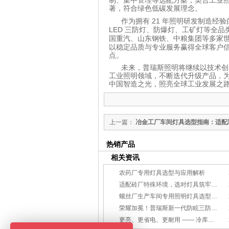
制、集中管理等选配方案，契合工业
著，符合绿色低碳发展理念。
21
作为拥有
年照明研发制造经验
LED
三防灯、防爆灯、工矿灯等全品
国重汽、山东钢铁、中粮集团等多家
以稳定品质与专业服务赢得全球客户
点。
未来，普瑞斯照明将继续以技术创
工业照明领域，不断迭代升级产品，
中国智造之光，照亮全球工业发展之
上一篇：
冶金工厂车间灯具选型指南：适配
牢安全照明防线
热销产品
相关资讯
农药厂专用灯具选型与应用解析
适配砖厂特殊环境，选对灯具筑牢生产安全线
螺丝厂生产车间专用照明灯具选型方案
荣耀加冕！普瑞斯新一代防眩三防灯BC-L斩获2026阿拉丁神灯奖
更亮、更省电、更耐用 —— 冷库照明优选