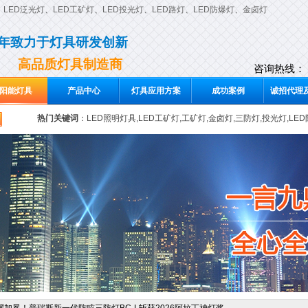
、
LED泛光灯
、
LED工矿灯
、
LED投光灯
、
LED路灯
、
LED防爆灯
、
金卤灯
0年致力于灯具研发创新
高品质灯具制造商
咨询热线：
阳能灯具
产品中心
灯具应用方案
成功案例
诚招代理及
热门关键词
：
LED照明灯具,LED工矿灯,工矿灯,金卤灯,三防灯,投光灯,LE