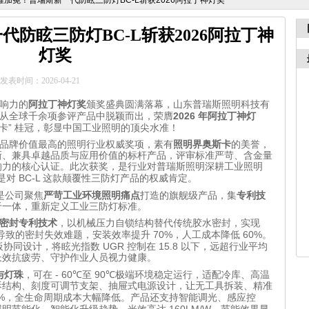
耀加冕！普瑞斯新一代防眩三防灯BC-L斩获2026阿拉丁神灯奖
防眩三防灯BC-L斩获2026阿拉丁神
灯奖
发表时间：2026-04-21
响力的
阿拉丁神灯奖
颁奖盛典圆满落幕，山东普瑞斯照明科技有
2026
从全球千余项参评产品中脱颖而出，荣膺
年阿拉丁神灯
”
卡
桂冠，彰显中国工业照明的顶尖水准！
品牌价值最高的照明行业权威奖项，素有
照明界奥斯卡
的美誉，
新、兼具卓越品质与应用价值的标杆产品，评审标准严苛、含金量
响力的核心认证。此次获奖，是行业对普瑞斯照明深耕工业照明
BC-L
是对
这款颠覆性三防灯产品的权威肯定。
是公司聚焦
严苛工业环境照明痛点
打造的旗舰级产品，集
专利技
于一体，重新定义工业三防灯标准。
密封专利技术
，以机械压力自锁结构替代传统胶水密封，实现
70%
60%
导致的密封失效难题，安装效率提升
，人工成本降低
。
UGR
15.8
板协同设计，将眩光指数
控制在
以下，远超行业平均
长效抗疲劳、守护作业人员视力健康。
- 60℃
90℃
与灯珠
，可在
至
极端环境稳定运行，适配冷库、高温
拆结构、刻度可调节支架、抽屉式电源设计，让无工具拆装、精准
%
，全生命周期成本大幅降低。产品还支持智能调光、感应控