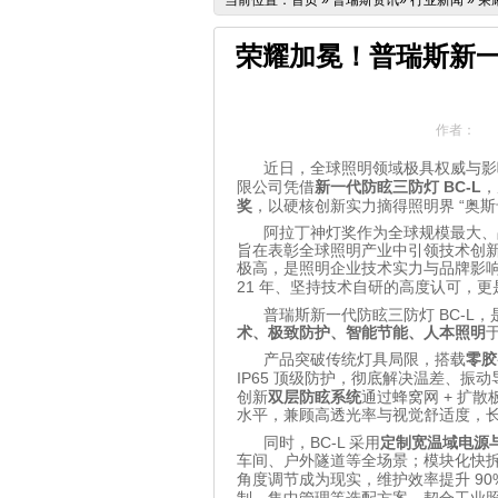
当前位置：
首页
»
普瑞斯资讯
»
行业新闻
»
荣
荣耀加冕！普瑞斯新一代
作者：
近日，全球照明领域极具权威与影
BC-L
限公司凭借
新一代防眩三防灯
，
“
奖
，以硬核创新实力摘得照明界
奥斯
阿拉丁神灯奖作为全球规模最大、
旨在表彰全球照明产业中引领技术创
极高，是照明企业技术实力与品牌影
21
年、坚持技术自研的高度认可，更
BC-L
普瑞斯新一代防眩三防灯
，
术、极致防护、智能节能、人本照明
产品突破传统灯具局限，搭载
零胶
IP65
顶级防护，彻底解决温差、振动
+
创新
双层防眩系统
通过蜂窝网
扩散
水平，兼顾高透光率与视觉舒适度，
BC-L
同时，
采用
定制宽温域电源
车间、户外隧道等全场景；模块化快
90
角度调节成为现实，维护效率提升