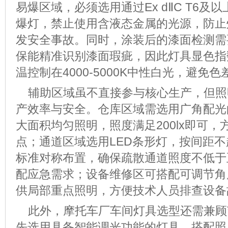
易爆区域，必须选用通过
Ex dⅡC T6
及以
爆灯，禁止使用含液态金属的光源，防止
发安全事故。同时，涂装后的漆面检测需
保能精准识别漆面瑕疵，因此灯具显色指
温控制在
4000-5000K
中性白光，避免色
辅助区域虽不直接参与核心生产，但照
产效率与安全。仓库区域需选用广角配光
大面积均匀照明，照度满足
200lx
即可，
点；通道区域选用
LED
条形灯，按间距不
标准对称布置，确保疏散通道照度不低于
配应急需求；设备维修区可搭配可调节角
供局部重点照明，方便技术人员排查设备
此外，摩托车厂车间灯具选型还需兼顾
先选用具备智能调光功能的灯具，搭配照