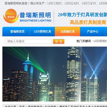
普瑞斯照明欢迎您！我公司生产：
LED三防灯
、
LED泛光灯
、
LED工矿灯
、
LED
20年致力于灯具研发创
高品质灯具制造商
普瑞斯首页
LED照明灯具
太阳能灯具
产品中心
热门关键词
：
LED照明