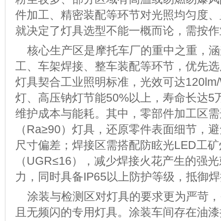
件加工、精密装配等环节对光照均匀度、
就决定了灯具选型不能一概而论，需按作
核心生产区是摩托车厂的重中之重，涵
工、车架焊接、整车装配等环节，优先选
灯具契合工业照明标准，光效可达
120lm
灯、高压钠灯节能
50%
以上，寿命长达
5
维护成本与能耗。其中，零部件加工区需
（
Ra≥90
）灯具，还原零件表面细节，避
尺寸偏差；焊接区需搭配防眩光
LED
工矿
（
UGR≤16
），减少焊接火花产生的强光
力，同时具备
IP65
以上防护等级，抵御焊
涂装与检测区对灯具的要求更为严苛，
且无频闪的专用灯具。涂装车间存在油漆