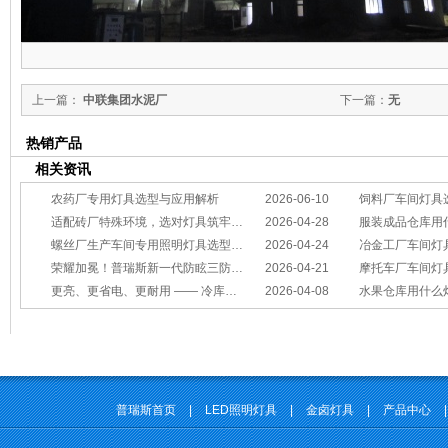
上一篇：
中联集团水泥厂
下一篇：
无
热销产品
相关资讯
农药厂专用灯具选型与应用解析
2026-06-10
饲料厂车间灯具
适配砖厂特殊环境，选对灯具筑牢生产安全线
2026-04-28
服装成品仓库用
螺丝厂生产车间专用照明灯具选型方案
2026-04-24
冶金工厂车间灯具选型指南：
荣耀加冕！普瑞斯新一代防眩三防灯BC-L斩获2026阿拉丁神灯奖
2026-04-21
摩托车厂车间灯具怎么选？
更亮、更省电、更耐用 —— 冷库照明优选
2026-04-08
水果仓库用什么
普瑞斯首页
|
LED照明灯具
|
金卤灯具
|
产品中心
|