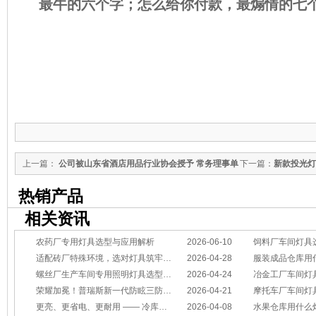
最牛的六个字；怎么给你付款，最煽情的七
LED灯具
上一篇：
公司被山东省酒店用品行业协会授予 常务理事单
下一篇：
新款投光灯
位
较合适
热销产品
相关资讯
农药厂专用灯具选型与应用解析
2026-06-10
饲料厂车间灯具
适配砖厂特殊环境，选对灯具筑牢生产安全线
2026-04-28
服装成品仓库用
螺丝厂生产车间专用照明灯具选型方案
2026-04-24
冶金工厂车间灯具选型指南：
荣耀加冕！普瑞斯新一代防眩三防灯BC-L斩获2026阿拉丁神灯奖
2026-04-21
摩托车厂车间灯具怎么选？
更亮、更省电、更耐用 —— 冷库照明优选
2026-04-08
水果仓库用什么