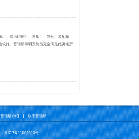
织厂、造纸印刷厂、卷烟厂、制药厂装配车
也较好。普瑞斯照明系统能完全满足此类场所
普瑞斯介绍
|
联系普瑞斯
号：
鲁ICP备11003613号