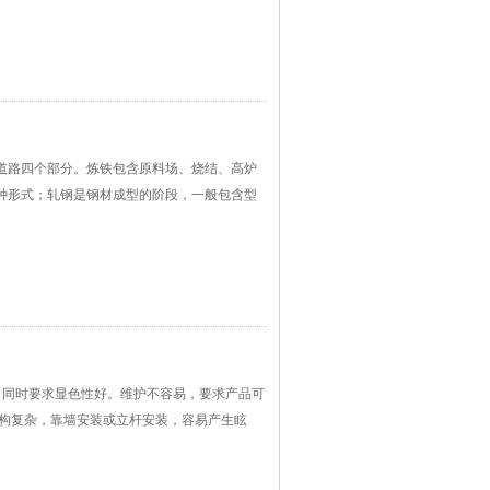
道路四个部分。炼铁包含原料场、烧结、高炉
种形式；轧钢是钢材成型的阶段，一般包含型
，同时要求显色性好。维护不容易，要求产品可
结构复杂，靠墙安装或立杆安装，容易产生眩