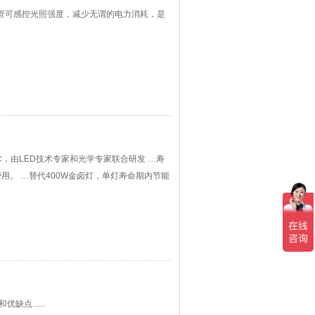
灯管可感控光照强度，减少无谓的电力消耗，是
术，由LED技术专家和光学专家联合研发 …寿
用。 …替代400W金卤灯，单灯寿命期内节能
点......