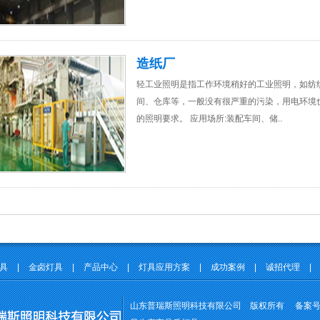
造纸厂
轻工业照明是指工作环境稍好的工业照明，如纺
间、仓库等，一般没有很严重的污染，用电环境
的照明要求。 应用场所:装配车间、储..
灯具
|
金卤灯具
|
产品中心
|
灯具应用方案
|
成功案例
|
诚招代理
|
山东普瑞斯照明科技有限公司 版权所有 备案