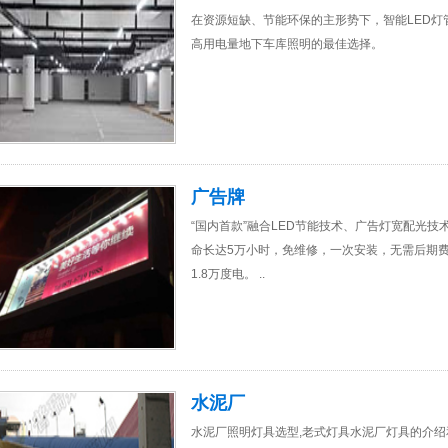
在资源短缺、节能环保的主形势下，智能LED
高用电量地下车库照明的最佳选择。
广告牌
“国内首款”融合LED节能技术、广告灯宽配光技
命长达5万小时，免维修，一次安装，无需后期费
1.8万度电。 ..
水泥厂
水泥厂照明灯具选型,老式灯具水泥厂灯具的介绍和优缺