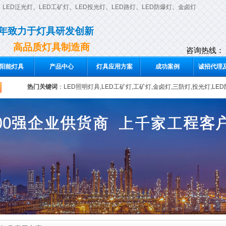
、
LED泛光灯
、
LED工矿灯
、
LED投光灯
、
LED路灯
、
LED防爆灯
、
金卤灯
0年致力于灯具研发创新
高品质灯具制造商
咨询热线：
阳能灯具
产品中心
灯具应用方案
成功案例
诚招代理及
热门关键词
：
LED照明灯具,LED工矿灯,工矿灯,金卤灯,三防灯,投光灯,LE