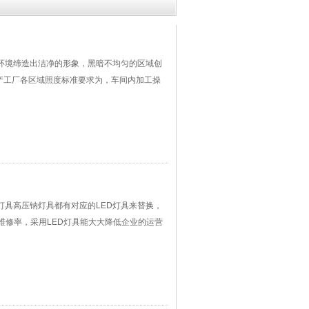
环境缔造出洁净的形象，黑暗不均匀的区域创
生产工厂各区域照度标准要求为，车间内加工操
灯具高压钠灯具都有对应的LED灯具来替换，
具维修率，采用LED灯具能大大降低企业的运营